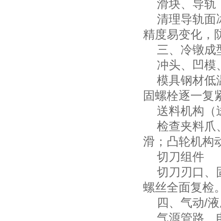
滑块、导轨
清理导轨面冰
精度易变化，
三、冷镦成
冲头、凹模
模具钢材低温
固螺栓逐一复
送料机构（送
检查夹料爪、
滑；凸轮机构
切刀组件
切刀刃口、固
螺丝全面复检
四、气动/液
气源管路、