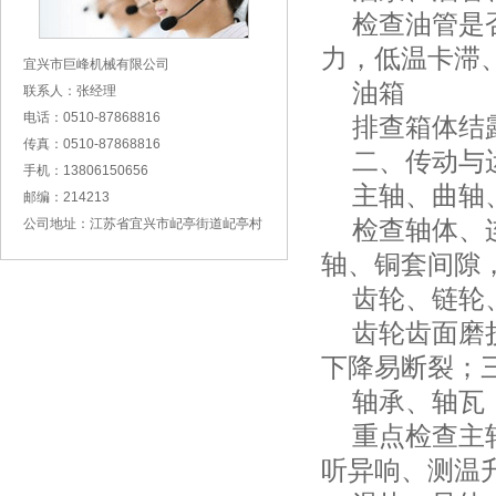
检查油管是否
力，低温卡滞
宜兴市巨峰机械有限公司
油箱
联系人：张经理
电话：0510-87868816
排查箱体结露
传真：0510-87868816
二、传动与运
手机：13806150656
主轴、曲轴
邮编：214213
检查轴体、连
公司地址：江苏省宜兴市屺亭街道屺亭村
轴、铜套间隙
齿轮、链轮
齿轮齿面磨损
下降易断裂；
轴承、轴瓦
重点检查主轴
听异响、测温