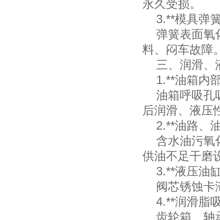
永久受损。
3.**模具弹
弹簧表面氧化
料、闷车故障
三、润滑、液
1.**油箱内
油箱呼吸孔吸
后润滑、液压
2.**油路、油
含水油污氧化
供油不足干磨
3.**液压油
阀芯锈蚀卡滞
4.**润滑脂吸
齿轮箱、轴承