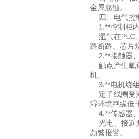
金属腐蚀。
四、电气控制
1.**控制柜
湿气在PLC
路断路、芯片
2.**接触器
触点产生氧化
机。
3.**电机绕
定子线圈受潮
湿环境绝缘低
4.**传感器
光电、接近开
频繁报警。