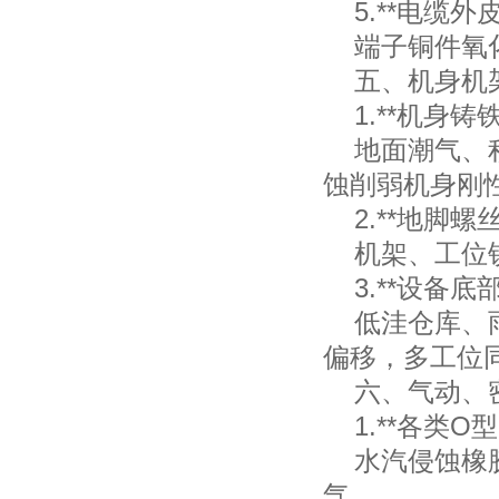
5.**电缆外
端子铜件氧化
五、机身机架
1.**机身铸
地面潮气、积
蚀削弱机身刚
2.**地脚螺
机架、工位锁
3.**设备底
低洼仓库、雨
偏移，多工位
六、气动、密
1.**各类O
水汽侵蚀橡胶
气。