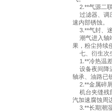
2.**气源二联
过滤器、调压
速内部锈蚀。
3.**气封、
潮气进入轴端
果，粉尘持续
七、衍生次
1.**冷热温
设备夜间降温
轴承、油路已
2.**金属碎屑
机台夹缝残留
汽加速腐蚀周
3.**长期潮湿