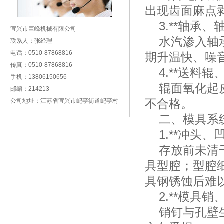
出现齿面麻点
3.**轴承、
宜兴市巨峰机械有限公司
水汽渗入轴承
联系人：张经理
电话：0510-87868816
期升温快、噪
传真：0510-87868816
4.**送料辊
手机：13806150656
辊面氧化起皮
邮编：214213
不合格。
公司地址：江苏省宜兴市屺亭街道屺亭村
二、模具系统
1.**冲头、
存放前未清干
具型腔；型腔
具钢锈蚀后难
2.**模具销
销钉与孔壁生