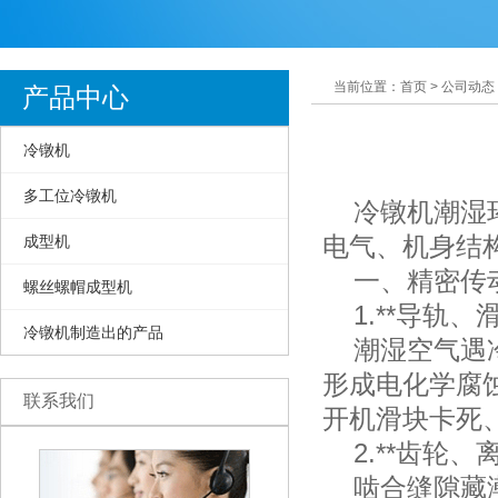
当前位置：首页 > 公司动态
产品中心
冷镦机
多工位冷镦机
冷镦机潮湿环
电气、机身结
成型机
一、精密传动
螺丝螺帽成型机
1.**导轨、
冷镦机制造出的产品
潮湿空气遇冷
形成电化学腐
联系我们
开机滑块卡死
2.**齿轮、
啮合缝隙藏潮